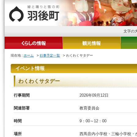
文字の
現在地 :
ホーム
行事予定一覧
わくわくサタデー
イベント情報
わくわくサタデー
行事期間
2026年09月12日
関連部署
教育委員会
時間
9：00～12：00
場所
西馬音内小学校・三輪小学校・