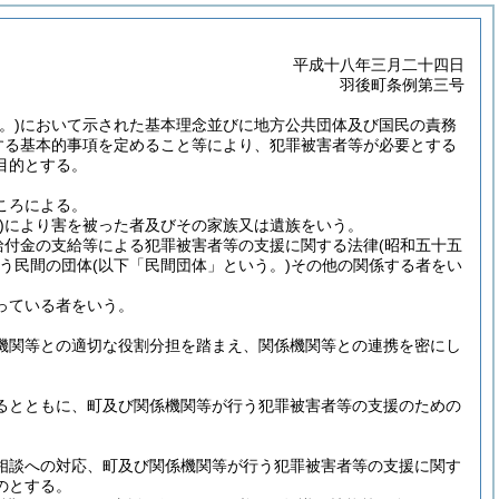
平成十八年三月二十四日
羽後町条例第三号
。)
において示された基本理念並びに地方公共団体及び国民の責務
する基本的事項を定めること等により、犯罪被害者等が必要とする
目的とする。
ころによる。
)
により害を被った者及びその家族又は遺族をいう。
給付金の支給等による犯罪被害者等の支援に関する法律
(昭和五十五
う民間の団体
(以下「民間団体」という。)
その他の関係する者をい
っている者をいう。
機関等との適切な役割分担を踏まえ、関係機関等との連携を密にし
るとともに、町及び関係機関等が行う犯罪被害者等の支援のための
相談への対応、町及び関係機関等が行う犯罪被害者等の支援に関す
のとする。