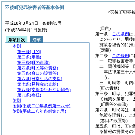
羽後町犯罪被害者等基本条例
○羽後町犯罪
平成18年3月24日 条例第3号
(目的)
(平成28年4月1日施行)
第一条
この条例
は
にのっとり、羽後
条項目次
沿革
施策を総合的に推
本則
(定義)
第一条
(目的)
第二条
この条例
に
第二条
(定義)
一
犯罪被害者等
第三条
(町の責務)
二
関係機関等 
第四条
(町民等の責務)
年法律第三十六号
第五条
(窓口の設置等)
う。
第六条
(日常生活の支援)
三
町民等 町内
第七条
(見舞金の支給)
(町の責務)
第八条
(支援を行わない場合)
第三条
町は、犯罪
第九条
(委任)
て施策を策定し、
附則
(町民等の責務)
附則
(平成二〇年条例第一八号)
第四条
町民等は、
附則
(平成二八年条例第九号)
施策を理解し、こ
(窓口の設置等)
第五条
町は、町の
る情報の提供その