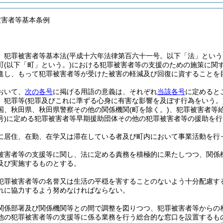
被害者等基本条例
、犯罪被害者等基本法
(平成十六年法律第百六十一号。以下「法」という
町
(以下「町」という。)
における犯罪被害者等の支援のための施策に関
進し、もって犯罪被害者等が受けた被害の軽減及び回復に資することを
おいて、
次の各号
に掲げる用語の意義は、それぞれ
当該各号
に定めると
 犯罪等
(犯罪及びこれに準ずる心身に有害な影響を及ぼす行為をいう。
国、秋田県、秋田県警察その他の関係機関
(町を除く。)
、犯罪被害者等
)
に定める犯罪被害者等早期援助団体その他の犯罪被害者等の援助を行
に居住、在勤、在学又は滞在している者及び町内において事業活動を行
被害者等の支援等に関し、法に定める責務を積極的に果たしつつ、関係
及び実施するものとする。
犯罪被害者等の名誉又は生活の平穏を害することのないよう十分配慮す
れに協力するよう努めなければならない。
関係部署及び関係機関等との間で調整を図りつつ、犯罪被害者等からの
他の犯罪被害者等の支援等に係る業務を行う総合的な窓口を設置するも