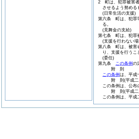
2
町は、犯罪被害
させるよう努める
(日常生活の支援)
第六条
町は、犯罪
る。
(見舞金の支給)
第七条
町は、犯罪
(支援を行わない場
第八条
町は、被害
り、支援を行うこ
(委任)
第九条
この条例
の
附
則
この条例
は、平成
附
則
(平成
この条例は、公布
附
則
(平成
この条例は、平成