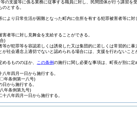
者等の支援等に係る業務に従事する職員に対し、民間団体が行う講習を
ものとする。
等により日常生活が困難となった町内に住所を有する犯罪被害者等に対
被害者等に対し見舞金を支給することができる。
合)
者等が犯罪等を容認若しくは誘発した又は集団的に若しくは常習的に暴
とが社会通念上適切でないと認められる場合には、支援を行わないこと
定めるもののほか、
この条例
の施行に関し必要な事項は、町長が別に定
十八年四月一日から施行する。
二〇年
条例第一八号)
の日から施行する。
二八年
条例第九号)
二十八年四月一日から施行する。