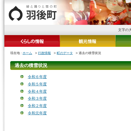
文字の
現在地 :
ホーム
行政情報
町のデータ
過去の積雪状況
過去の積雪状況
令和６年度
令和５年度
令和４年度
令和３年度
令和２年度
令和元年度