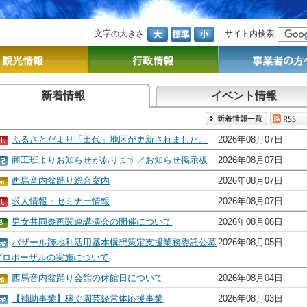
文字の大きさ
サイト内検索
新着情報
イベント情報
ふるさとだより「田代」地区が更新されました。
2026年08月07日
商工班よりお知らせがあります／お知らせ掲示板
2026年08月07日
西馬音内盆踊り総合案内
2026年08月07日
求人情報・セミナー情報
2026年08月07日
男女共同参画関連講演会の開催について
2026年08月06日
バザール跡地利活用基本構想策定支援業務委託公募
2026年08月05日
プロポーザルの実施について
西馬音内盆踊り会館の休館日について
2026年08月04日
【補助事業】稼ぐ園芸経営体応援事業
2026年08月03日