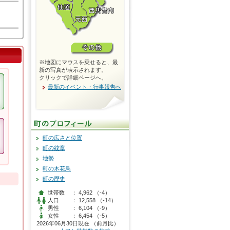
※地図にマウスを乗せると、最
新の写真が表示されます。
クリックで詳細ページへ。
最新のイベント・行事報告へ
町の広さと位置
町の紋章
地勢
町の木花鳥
町の歴史
世帯数
： 4,962 （-4）
人口
： 12,558 （-14）
男性
： 6,104 （-9）
女性
： 6,454 （-5）
2026年06月30日現在 （前月比）