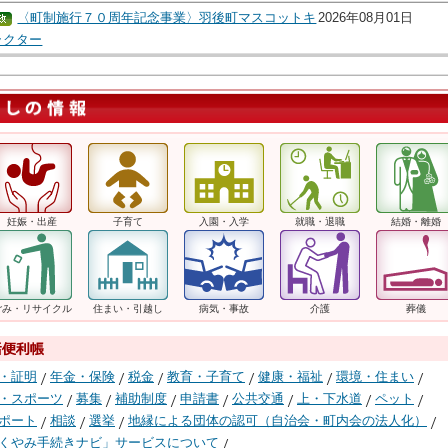
〈町制施行７０周年記念事業〉羽後町マスコットキ
2026年08月01日
ラクター
妊娠・出産
子育て
入園・入学
就職・退職
結婚・離婚
ごみ・リサイクル
住まい・引越し
病気・事故
介護
葬儀
・証明
年金・保険
税金
教育・子育て
健康・福祉
環境・住まい
・スポーツ
募集
補助制度
申請書
公共交通
上・下水道
ペット
ポート
相談
選挙
地縁による団体の認可（自治会・町内会の法人化）
くやみ手続きナビ」サービスについて