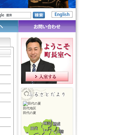
田代地区
田代の夏