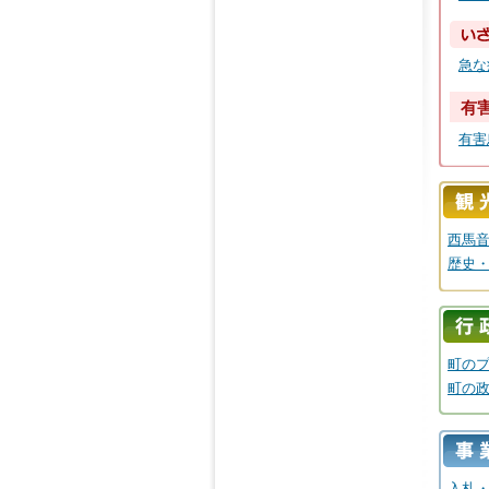
急な
有
有害
西馬
歴史
町の
町の
入札