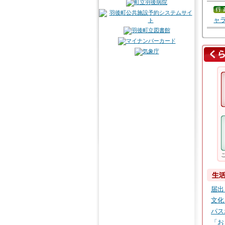
ャ
届出
文化
パス
「お