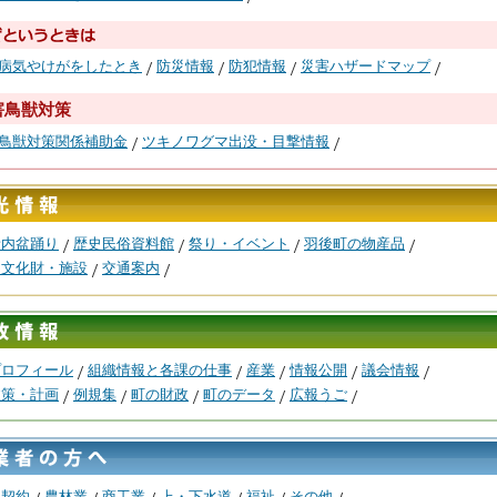
病気やけがをしたとき
防災情報
防犯情報
災害ハザードマップ
害鳥獣対策
鳥獣対策関係補助金
ツキノワグマ出没・目撃情報
音内盆踊り
歴史民俗資料館
祭り・イベント
羽後町の物産品
・文化財・施設
交通案内
プロフィール
組織情報と各課の仕事
産業
情報公開
議会情報
政策・計画
例規集
町の財政
町のデータ
広報うご
・契約
農林業
商工業
上・下水道
福祉
その他