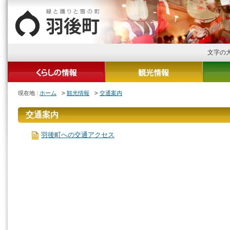
文字の
現在地 :
ホーム
観光情報
交通案内
交通案内
羽後町への交通アクセス