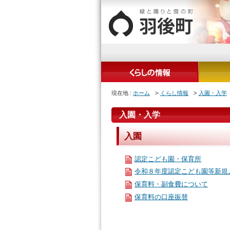
現在地 :
ホーム
くらし情報
入園・入学
入園・入学
入園
認定こども園・保育所
令和８年度認定こども園等新規
保育料・副食費について
保育料の口座振替