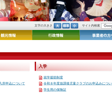
文字の大きさ
サイト内検索
入学
就学援助制度
入所申込について
令和８年度放課後児童クラブのお申込みについ
学生用の保険証