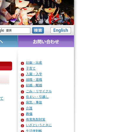
妊娠・出産
子育て
入園・入学
就職・退職
結婚・離婚
ごみ・リサイクル
住まい・引越し
て
病気・事故
介護
葬儀
有害鳥獣対策
いざというときに
生活便利帳