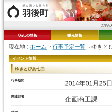
文字の
現在地 :
ホーム
行事予定一覧
ゆきと
イベント情報
ゆきとぴあ七曲
行事期間
2014年01月25
関連部署
企画商工課