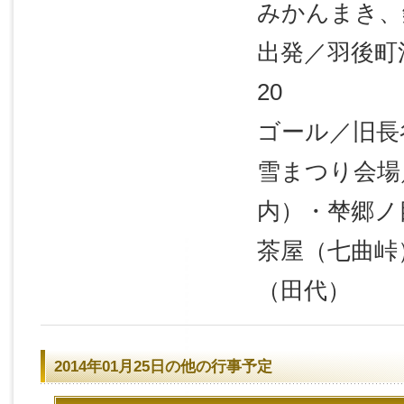
みかんまき、
出発／羽後町
20
ゴール／旧長
雪まつり会場
内）・梺郷ノ
茶屋（七曲峠
（田代）
2014年01月25日の他の行事予定