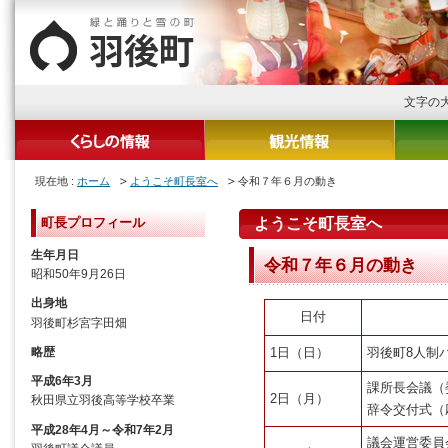
文字の
現在地 :
ホーム
ようこそ町長室へ
令和７年６月の動き
町長プロフィール
ようこそ町長室へ
生年月日
令和７年６月の動き
昭和50年9月26日
出身地
日付
羽後町杉宮字田畑
1日（日）
羽後町8人制
略歴
平成6年3月
課所長会議（委
2日（月）
秋田県立羽後高等学校卒業
辞令交付式
（
平成28年4月～令和7年2月
議会運営委員