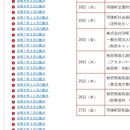
令和８年４月の動き
令和８年２月の動き
18日（水）
羽後町交通対
令和８年１月の動き
羽後町社会福
令和７年１２月の動き
19日（木）
令和７年１１月の動き
（活性化センタ
令和７年１０月の動き
株式会社ONE
令和７年９月の動き
20日（金）
一般社団法人
令和７年８月の動き
令和７年７月の動き
（秋田キャッス
令和７年６月の動き
秋田県国土調
令和７年５月の動き
24日（火）
（アキタパーク
令和７年４月の動き
令和７年３月の動き
秋田県・市町
令和７年２月の動き
秋田県南高規
令和７年１月の動き
25日（水）
（東北地方整備
令和６年１２月の動き
令和６年１１月の動き
秋田県南高規
令和６年１０月の動き
26日（木）
（財務省外 9
令和６年９月の動き
令和６年８月の動き
27日（金）
羽後町防犯協
令和６年７月の動き
令和６年６月の動き
令和６年４月の動き
令和６年３月の動き