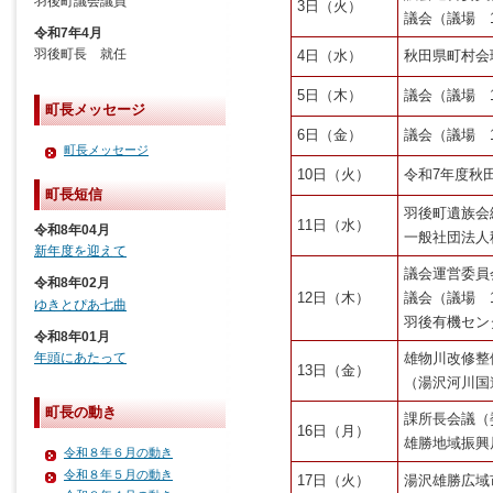
羽後町議会議員
3日（火）
議会（議場 1
令和7年4月
羽後町長 就任
4日（水）
秋田県町村会
5日（木）
議会（議場 1
町長メッセージ
6日（金）
議会（議場 1
町長メッセージ
10日（火）
令和7年度秋
町長短信
羽後町遺族会
11日（水）
令和8年04月
一般社団法人
新年度を迎えて
議会運営委員
令和8年02月
12日（木）
議会（議場 1
ゆきとぴあ七曲
羽後有機セン
令和8年01月
雄物川改修整
年頭にあたって
13日（金）
（湯沢河川国道
町長の動き
課所長会議（委
16日（月）
雄勝地域振興
令和８年６月の動き
令和８年５月の動き
17日（火）
湯沢雄勝広域