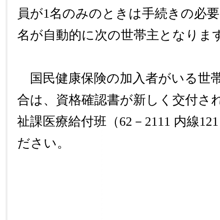
員が
1
名のみのときは手続きの必要
名が自動的に次の世帯主となりま
国民健康保険の加入者がいる世帯
合は、資格確認書が新しく交付さ
祉課医療給付班（
62
－
2111
内線
12
ださい。