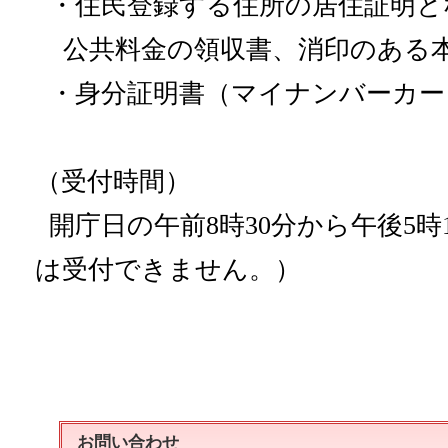
・住民登録する住所の居住証明と
公共料金の領収書、消印のある
・身分証明書（マイナンバーカー
（受付時間）
開庁日の午前
8
時
30
分から午後
5
時
は受付できません。）
お問い合わせ