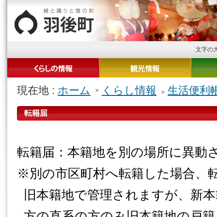
文字の
現在地 :
ホーム
くらし情報
生活便利
転籍届
転籍届：本籍地を別の場所に異動
※別の市区町村へ転籍した場合、
旧本籍地で管理されますが、新本
方の直系の方のみ旧本籍地の戸籍