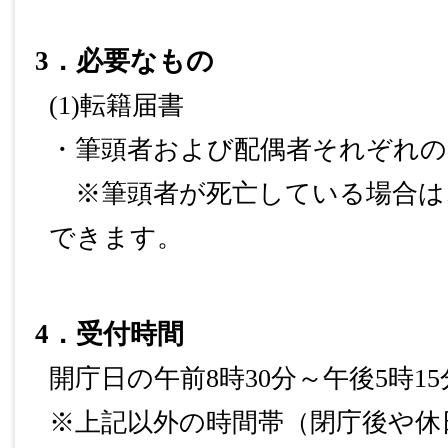
3
．必要なもの
(1)
転籍届書
・筆頭者および配偶者それぞれの
※筆頭者が死亡している場合は
できます。
4
．受付時間
開庁日の午前
8
時
30
分～午後
5
時
15
※上記以外の時間帯（閉庁後や休